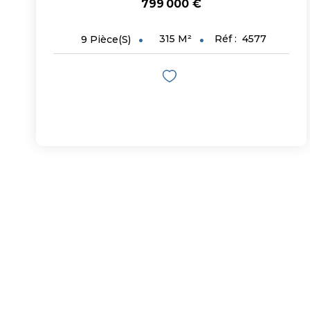
799 000 €
315
M²
Réf :
4577
9
Pièce(s)