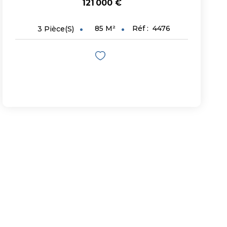
121 000 €
85
M²
Réf :
4476
3
Pièce(s)