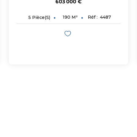
603 000 €
190
M²
Réf :
4487
5
Pièce(s)