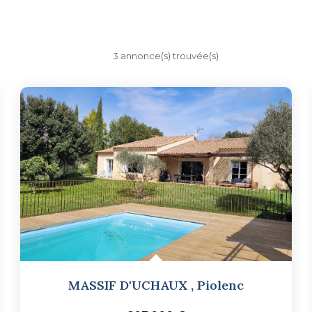
3 annonce(s) trouvée(s)
MASSIF D'UCHAUX
,
Piolenc