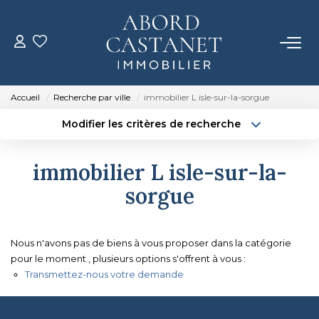
ACHETER
Accueil
Recherche par ville
immobilier L isle-sur-la-sorgue
LOUER
Modifier les critères de recherche
Localisation
Type de bien
Localisation
Sélectionnez...
ESTIMER
immobilier L isle-sur-la-
Surface min
Budget max
sorgue
NOTRE AGENCE
Créer une alerte
Plus de critères
Qui Sommes-Nous
Nous n'avons pas de biens à vous proposer dans la catégorie
Notre Équipe
pour le moment , plusieurs options s'offrent à vous :
Transmettez-nous votre demande
CONTACT