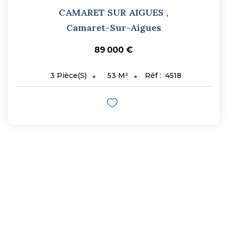
CAMARET SUR AIGUES
,
Camaret-Sur-Aigues
89 000 €
53
M²
Réf :
4518
3
Pièce(s)