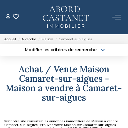
ACHETER
Accueil
A vendre
Maison
Camaret-sur-aigues
LOUER
Modifier les critères de recherche
Localisation
Type de bien
Localisation
Sélectionnez...
ESTIMER
Achat / Vente Maison
Surface min
Budget max
Camaret-sur-aigues -
NOTRE AGENCE
Maison a vendre à Camaret-
Créer une alerte
Plus de critères
Qui Sommes-Nous
sur-aigues
Notre Équipe
Sur notre site consultez les annonces immobilière de Maison à vendre
CONTACT
Camaret-sur-aigues. Trouvez votre Maison sur Camaret-sur-aigues