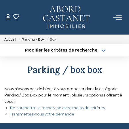
ACHETER
Accueil
Parking / Box
Box
LOUER
Modifier les critères de recherche
Localisation
Type de bien
Localisation
Sélectionnez...
ESTIMER
Parking / box box
Surface min
Budget max
NOTRE AGENCE
Créer une alerte
Plus de critères
Nous n'avons pas de biens à vous proposer dans la catégorie
Qui Sommes-Nous
Parking / Box Box pour le moment , plusieurs options s'offrent à
vous :
Notre Équipe
Re-soumettre la recherche avec moins de critères.
Transmettez-nous votre demande
CONTACT