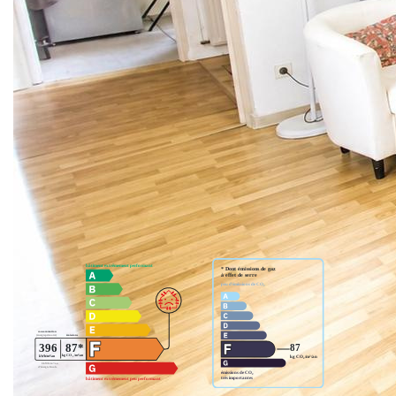
3120EUR et 4250EUR
Diagnostic établi le 11.02.2026
Prix : 179 900EUR FAI Réf. 4570
*Honoraires charge vendeur
Les informations sur les risques auxquels ce bien est
exposé sont disponibles sur le site Géorisques :
www.georisques.gouv.fr
Nos honoraires
Nous contacter
Diagnostics énergétiques