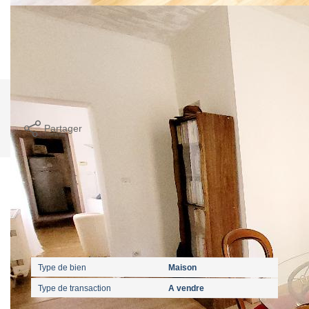
Logement à consommation énergétique excessive. Montant
estimé des dépenses annuelles d'énergie pour un usage
standard entre 3120€ et 4250€. indexées aux années
2021,2022 et 2023 (abonnement compris).
Imprimer
Partager
Calculer mon budget
Caractéristiques détaillées
Général
Type de bien
Maison
Type de transaction
A vendre