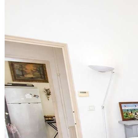
Confort moderne au rendez-vous :
Chauffage central au gaz de ville
Menuiseries en double vitrage
Les atouts qui font la différence :
- Cachet de l'ancien
- Terrasse rare en coeur de ville
- Emplacement privilégié
- Possibilité de stationnement
À deux pas des commerces et du célèbre Théâtre antique
d'Orange, cette maison chaleureuse est une opportunité
idéale pour profiter pleinement de la vie en centre-ville.
Un bien plein de charme à découvrir sans tarder !
DPE : F (396kwh/m2/an) GES : F (87 kg CO2/m2/an)
Estimation des coûts annuels d'énergie du logement entre