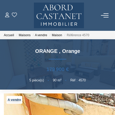
ACHETER
Accueil
Maisons
A vendre
Maison
Référence 4570
LOUER
ORANGE
,
Orange
ESTIMER
179 900 €
NOTRE AGENCE
5
pièce(s)
•
90
m²
•
Réf : 4570
Qui Sommes-Nous
Notre Équipe
A vendre
CONTACT