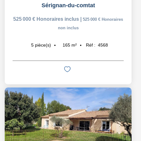
Sérignan-du-comtat
525 000 €
Honoraires inclus
|
525 000 €
Honoraires
non inclus
165
m²
Réf :
4568
5
pièce(s)