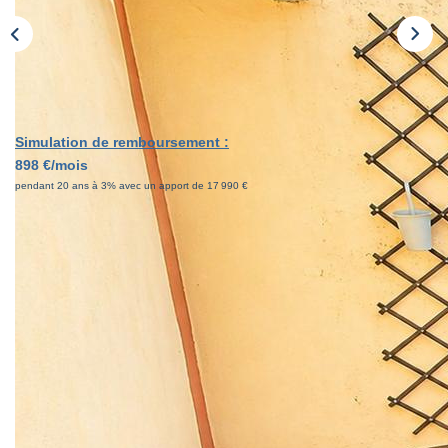
FNAIM
Simulation de remboursement :
898 €/mois
pendant 20 ans à 3% avec un apport de 17 990 €
Description
Réf : 4570
Au coeur de la ville d'Orange, laissez-vous séduire par
cette MAISON DE CARACTERE pleine de charme !
D'une surface habitable d'environ 90 m2, cette MAISON