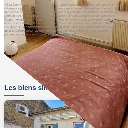
« Les informations recueillies sur ce formulaire sont enregistrées dans un fichier
informatisé par ABORD CASTANET v2 pour gérer votre demande de contact. Elles
sont conservées pour la durée nécessaire à la gestion de la relation client dans le
respect des prescriptions légales applicables et sont destinées à nos conseillers
Conformément à la loi « informatique et libertés », vous pouvez exercer votre droit
d'accès aux données vous concernant et les faire rectifier en contactant ABORD
CASTANET v2 abordcastanetimmobilier@sfr.fr. Nous vous informons de l'existence
de la liste d'opposition au démarchage téléphonique « Bloctel », sur laquelle vous
pouvez vous inscrire ici :
https://www.bloctel.gouv.fr/
»
Les biens similaires