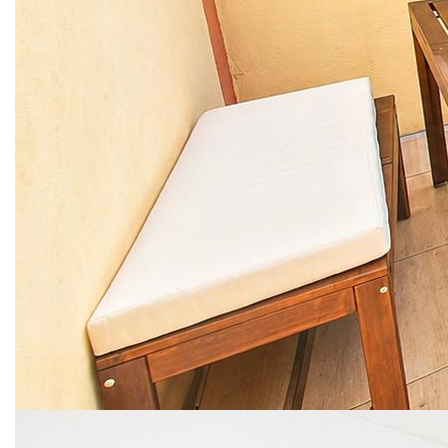
offre une distribution harmonieuse et fonctionnelle, idéale
pour une vie citadine confortable.
Dès l'entrée, vous découvrirez un espace de vie agréable
comprenant une cuisine, un salon et un séjour. Un cellier,
une salle de bains et un WC complètent ce niveau pour un
quotidien pratique.
À l'étage, l'espace nuit se compose de deux chambres,
ainsi qu'un bureau pouvant facilement faire office de
chambre d'appoint ou d'espace télétravail.
À l'extérieur, véritable atout en centre-ville, vous profiterez
d'une belle TERRASSE d'environ 19m2, parfaite pour vos
moments de détente aux beaux jours.
Une cave vient également compléter le bien.