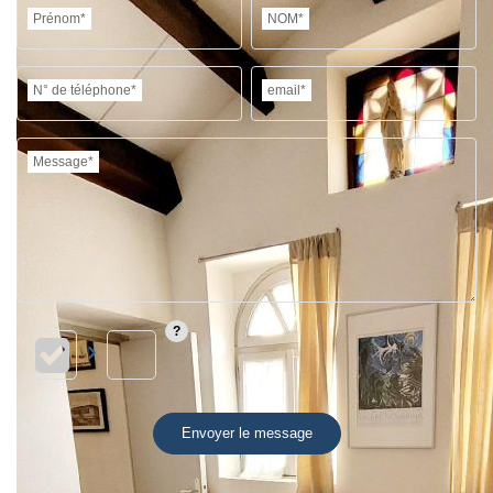
Prénom*
NOM*
N° de téléphone*
email*
Message*
Envoyer le message