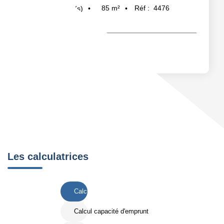
85
m²
Réf :
4476
3
pièce(s)
Les calculatrices
Calcul Frais de notaire
Calcul capacité d'emprunt